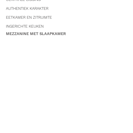
AUTHENTIEK KARAKTER
EETKAMER EN ZITRUIMTE
INGERICHTE KEUKEN
MEZZANINE MET SLAAPKAMER
ZETELBED
BADKAMER MET INLOOPDOUCHE
PATIO
GENIET VAN DE SFEER
6 PERSONEN