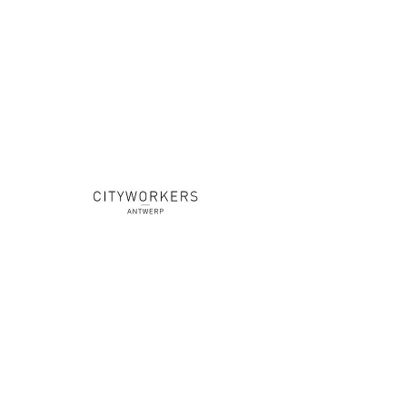
houden jou aanvraag voor 10
dagen vrij. Je krijgt 1 extra uur
voor 50€
YOU ARE
PUBLISHED
Uw event verschijnt in ons
jaarlijks magazine. De foto's
worden met vermelding
gepost op sociale media. Uw
logo wordt vermeld op onze
website.
WORD MEMBER