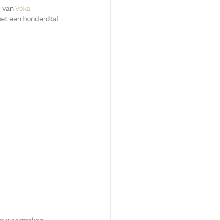
 van 
Voka 
met een honderdtal 
den waarmaken. 