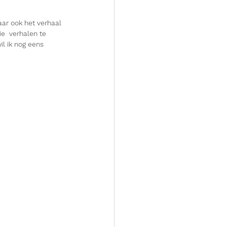
aar ook het verhaal 
ie  verhalen te 
il ik nog eens 