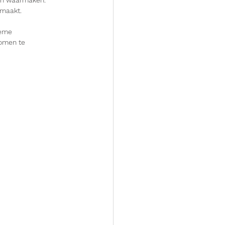
maakt. 
ieme 
omen te  