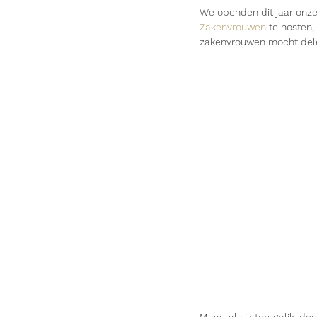
We openden dit jaar onze 
Zakenvrouwen
 te hosten
zakenvrouwen mocht del
Maar  als ik terugblik, d