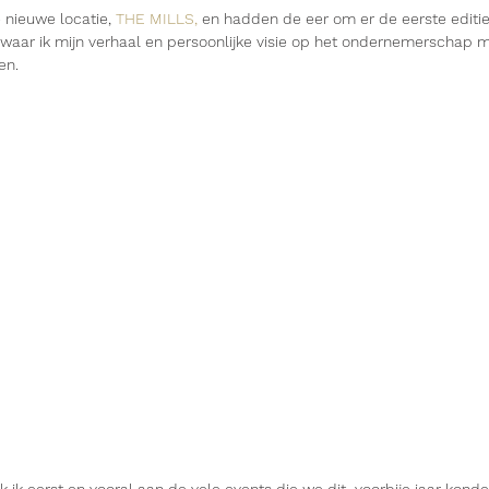
nieuwe locatie, 
THE MILLS
,
 en hadden de eer om er de eerste editie
, waar ik mijn verhaal en persoonlijke visie op het ondernemerschap 
en.
enk ik eerst en vooral aan de vele events die we dit  voorbije jaar kon