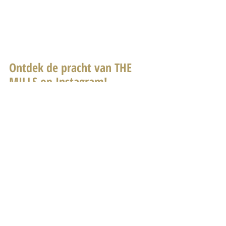
Ontdek de pracht van THE 
MILLS op Instagram!
Deze maand hebben we ons 
gloednieuwe Instagram-account 
gelanceerd voor THE MILLS.
Volg ons 
@themills.antwerp
 en laat 
je inspireren door de creatieve 
mogelijkheden van onze locaties. Je 
ontdek er prachtige beelden van 
onze indrukwekkende eventruimtes 
en krijgt er een voorproefje van de 
magie die we creëren voor onze 