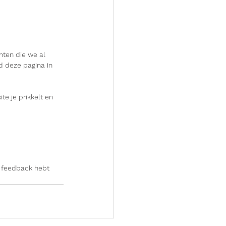
nten die we al 
d deze pagina in 
te je prikkelt en 
f feedback hebt 