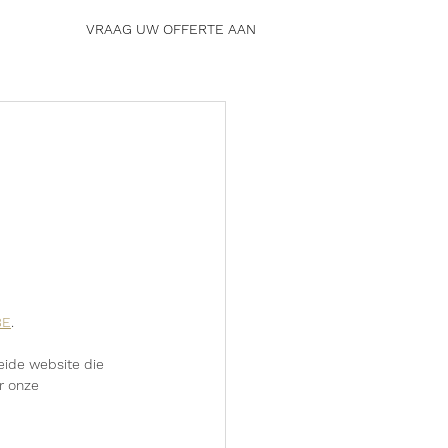
VRAAG UW OFFERTE AAN
BE
.
ide website die 
r onze 