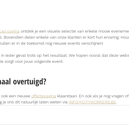
ces pagina
 ontdek je een visuele selectie van enkele mooie eveneme
. Bovendien delen enkele van onze klanten er kort hun ervaring. Hou
zullen er in de toekomst nog nieuwe events verschijnen!
n in ieder geval trots op het resultaat. We hopen vooral dat deze websi
tie zorgt voor jouw volgende event.
maal overtuigd? 
 ook een nieuwe 
offertepagina
 klaarstaan. En ook als je nog vragen o
je ons dit natuurlijk laten weten via 
INFO@CITYWORKERS.BE
.