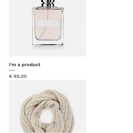
I'm a product
Prijs
€ 85,00