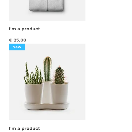
I'm a product
Prijs
€ 25,00
New
I'm a product